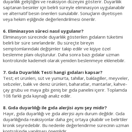
duyarlılık geliştiğini ve reaksiyon düzeyini gösterir. Duyarlılık
saptanan besinler için belirli süreyle eliminasyon uygulanabilir
ve alternatif besin önerileri sunulabilir. Sonuçların diyetisyen
veya hekim eşliğinde değerlendirilmesi önerilir.
6. Eliminasyon süreci nasıl uygulanır?
Eliminasyon sürecinde duyarlılık gösterilen gıdaların tüketimi
belirli bir süre sınırlandırılır. Bu süreçte bireyin
semptomlarındaki değişimler takip edilir ve kişiye özel
beslenme planı oluşturulur. Daha sonra bazı gıdalar uzman
kontrolünde kademeli olarak yeniden beslenmeye eklenebilir.
7. Gıda Duyarlılık Testi hangi gıdaları kapsar?
Test; et ürünleri, süt ve yumurta, tahıllar, baklagiller, meyveler,
sebzeler, balık ve deniz ürünleri, baharatlar, mantarlar, kahve-
çay grubu ve maya gibi geniş bir gıda panelini içerir. Toplamda
108 farklı gıda kaynağı analiz edilir.
8. Gıda duyarlılığı ile gıda alerjisi aynı şey midir?
Hayır, gıda duyarlılığı ve gıda alerjisi aynı durum değildir. Gıda
duyarlılığında reaksiyonlar daha geç ortaya çıkabilir ve belirtiler
kronik seyredebilir. Bu nedenle değerlendirme sürecinin uzman
kontrolünde yapılması önemlidir.