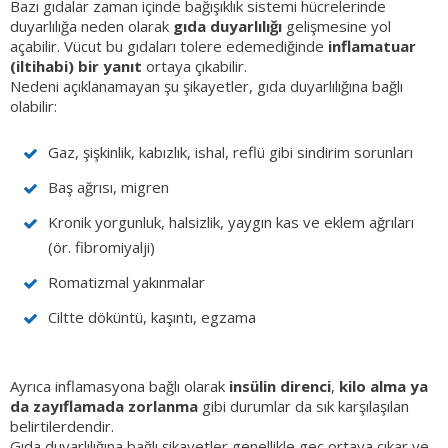
Bazı gıdalar zaman içinde bağışıklık sistemi hücrelerinde
duyarlılığa neden olarak
gıda duyarlılığı
gelişmesine yol
açabilir. Vücut bu gıdaları tolere edemediğinde
inflamatuar
(iltihabi) bir yanıt
ortaya çıkabilir.
Nedeni açıklanamayan şu şikayetler, gıda duyarlılığına bağlı
olabilir:
Gaz, şişkinlik, kabızlık, ishal, reflü gibi sindirim sorunları
Baş ağrısı, migren
Kronik yorgunluk, halsizlik, yaygın kas ve eklem ağrıları
(ör. fibromiyalji)
Romatizmal yakınmalar
Ciltte döküntü, kaşıntı, egzama
Ayrıca inflamasyona bağlı olarak
insülin direnci
,
kilo alma ya
da zayıflamada zorlanma
gibi durumlar da sık karşılaşılan
belirtilerdendir.
Gıda duyarlılığına bağlı şikayetler genellikle geç ortaya çıkar ve