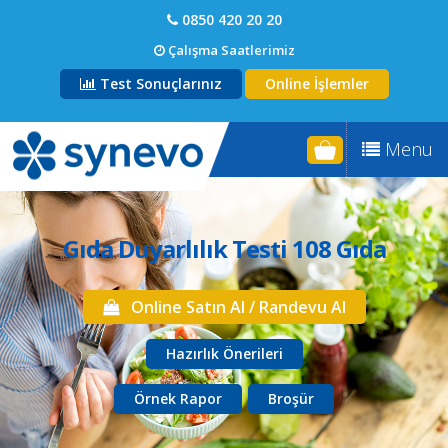
0850 420 20 20
Çalışma Saatlerimiz
Test Sonuçlarınız
Online İşlemler
Menu
Gıda Duyarlılık Testi 108 Gıda
Online Satın Al / Randevu Al
Hazırlık Önerileri
Örnek Rapor
Broşür