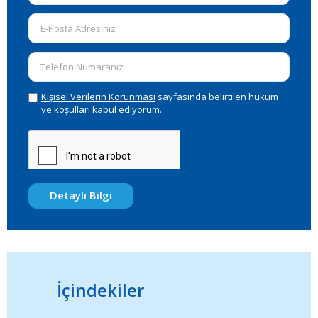
Kişisel Verilerin Korunması
sayfasında belirtilen hüküm
ve koşulları kabul ediyorum.
Detaylı Bilgi
İçindekiler