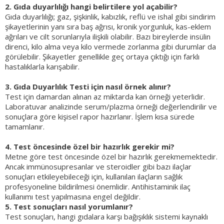
2. Gıda duyarlılığı hangi belirtilere yol açabilir?
Gıda duyarlılığı; gaz, şişkinlik, kabızlık, reflü ve ishal gibi sindirim
şikayetlerinin yanı sıra baş ağrısı, kronik yorgunluk, kas-eklem
ağrıları ve cilt sorunlarıyla ilişkili olabilir. Bazı bireylerde insülin
direnci, kilo alma veya kilo vermede zorlanma gibi durumlar da
görülebilir. Şikayetler genellikle geç ortaya çıktığı için farklı
hastalıklarla karışabilir.
3. Gıda Duyarlılık Testi için nasıl örnek alınır?
Test için damardan alınan az miktarda kan örneği yeterlidir.
Laboratuvar analizinde serum/plazma örneği değerlendirilir ve
sonuçlara göre kişisel rapor hazırlanır. İşlem kısa sürede
tamamlanır.
4. Test öncesinde özel bir hazırlık gerekir mi?
Metne göre test öncesinde özel bir hazırlık gerekmemektedir.
Ancak immünosupresanlar ve steroidler gibi bazı ilaçlar
sonuçları etkileyebileceği için, kullanılan ilaçların sağlık
profesyoneline bildirilmesi önemlidir. Antihistaminik ilaç
kullanımı test yapılmasına engel değildir.
5. Test sonuçları nasıl yorumlanır?
Test sonuçları, hangi gıdalara karşı bağışıklık sistemi kaynaklı