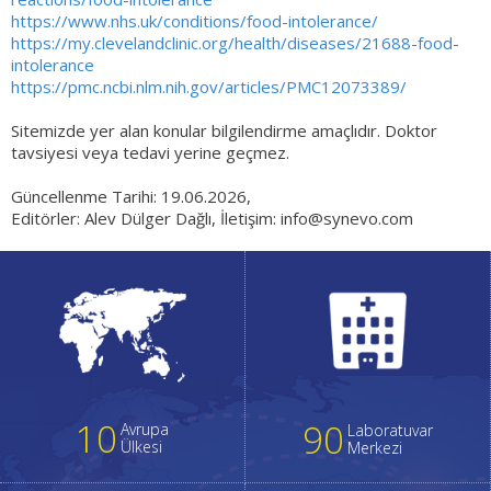
https://www.nhs.uk/conditions/food-intolerance/
https://my.clevelandclinic.org/health/diseases/21688-food-
intolerance
https://pmc.ncbi.nlm.nih.gov/articles/PMC12073389/
Sitemizde yer alan konular bilgilendirme amaçlıdır. Doktor
tavsiyesi veya tedavi yerine geçmez.
Güncellenme Tarihi: 19.06.2026,
Editörler: Alev Dülger Dağlı, İletişim:
info@synevo.com
10
90
Avrupa
Laboratuvar
Ülkesi
Merkezi