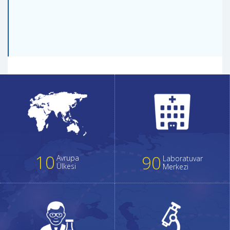
10
90
Avrupa
Laboratuvar
Ülkesi
Merkezi