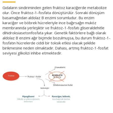
Gıdaların sindiriminden gelen fruktoz karaciğerde metabolize
olur. Önce fruktoz-1-fosfata dönüştürülür. Sonraki dönüşüm
basamağından aldolaz B enzimi sorumludur. Bu enzim
karaciğer ve böbrek hücreleriyle ince bağırsağın muköz
membranında yerleşiktir ve fruktoz-1-fosfatı gliseraldehitle
dihidroksiasetonfosfata yıkar. Genetik faktörlere bağlı olarak
aldolaz B enzimi ağır biçimde bozulmuşsa, bu durum fruktoz-1-
fosfatın hücrelerde ciddi bir toksik etkisi olacak şekilde
birikmesine neden olmaktadır. Dahası, artmış fruktoz-1-fosfat
seviyesi glikolizi inhibe etmektedir.