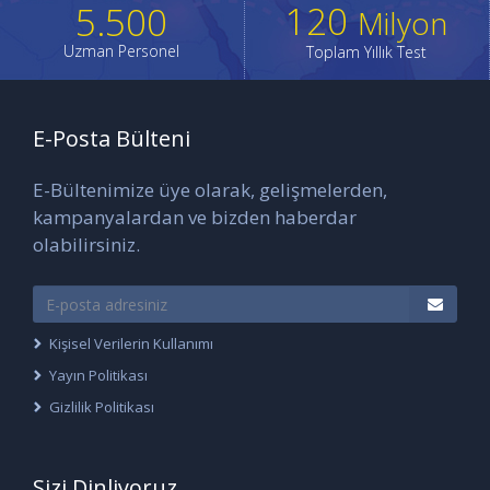
120
5.500
Milyon
Uzman Personel
Toplam Yıllık Test
E-Posta Bülteni
E-Bültenimize üye olarak, gelişmelerden,
kampanyalardan ve bizden haberdar
olabilirsiniz.
Kişisel Verilerin Kullanımı
Yayın Politikası
Gizlilik Politikası
Sizi Dinliyoruz...