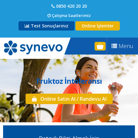
0850 420 20 20
Çalışma Saatlerimiz
Test Sonuçlarınız
Online İşlemler
Menu
Fruktoz İntoleransı
Online Satın Al / Randevu Al