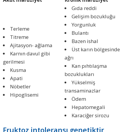
Gıda reddi
Gelişim bozukluğu
Yorgunluk
Terleme
Bulantı
Titreme
Bazen ishal
Ajitasyon- ağlama
Üst karın bölgesinde
Karnın davul gibi
ağrı
gerilmesi
Kan pıhtılaşma
Kusma
bozuklukları
Apati
Yükselmiş
Nöbetler
transaminazlar
Hipoglisemi
Ödem
Hepatomegali
Karaciğer sirozu
Fruktoz intoleransı genetiktir