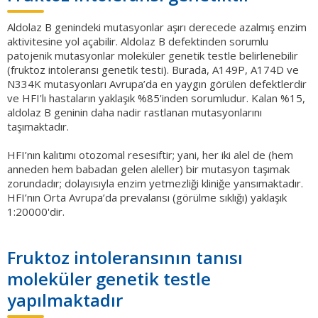
Aldolaz B genindeki mutasyonlar aşırı derecede azalmış enzim
aktivitesine yol açabilir. Aldolaz B defektinden sorumlu
patojenik mutasyonlar moleküler genetik testle belirlenebilir
(fruktoz intoleransı genetik testi). Burada, A149P, A174D ve
N334K mutasyonları Avrupa’da en yaygın görülen defektlerdir
ve HFI'lı hastaların yaklaşık %85'inden sorumludur. Kalan %15,
aldolaz B geninin daha nadir rastlanan mutasyonlarını
taşımaktadır.
HFI’nın kalıtımı otozomal resesiftir; yani, her iki alel de (hem
anneden hem babadan gelen aleller) bir mutasyon taşımak
zorundadır; dolayısıyla enzim yetmezliği kliniğe yansımaktadır.
HFI’nın Orta Avrupa’da prevalansı (görülme sıklığı) yaklaşık
1:20000'dir.
Fruktoz intoleransının tanısı
moleküler genetik testle
yapılmaktadır