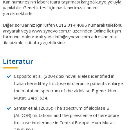
Kan numunesinin laboratuara taşınması kargo&kurye yoluyla
yapılabilir. Genetik test için hastanın imzalı onamı
gerekmektedir.
Diğer sorularınız için lütfen 0212 314 4095 numaralı telefonu
arayarak veya www.synevo.com.tr üzerinden Online İletişim
formunu doldurarak yada
info@synevo.com
adresine mail
ile bizimle irtibata geçebilirsiniz.
Literatür
Esposito et al. (2004): Six novel alleles identified in
Italian hereditary fructose intolerance patients enlarge
the mutation spectrum of the aldolase B gene. Hum
Mutat. 24(6):534.
Santer et al. (2005): The spectrum of aldolase B
(ALDOB) mutations and the prevalence of hereditary
fructose intolerance in Central Europe. Hum Mutat.
25(6):594.