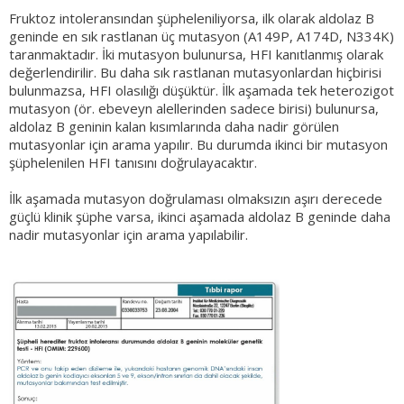
Fruktoz intoleransından şüpheleniliyorsa, ilk olarak aldolaz B
geninde en sık rastlanan üç mutasyon (A149P, A174D, N334K)
taranmaktadır. İki mutasyon bulunursa, HFI kanıtlanmış olarak
değerlendirilir. Bu daha sık rastlanan mutasyonlardan hiçbirisi
bulunmazsa, HFI olasılığı düşüktür. İlk aşamada tek heterozigot
mutasyon (ör. ebeveyn alellerinden sadece birisi) bulunursa,
aldolaz B geninin kalan kısımlarında daha nadir görülen
mutasyonlar için arama yapılır. Bu durumda ikinci bir mutasyon
şüphelenilen HFI tanısını doğrulayacaktır.
İlk aşamada mutasyon doğrulaması olmaksızın aşırı derecede
güçlü klinik şüphe varsa, ikinci aşamada aldolaz B geninde daha
nadir mutasyonlar için arama yapılabilir.