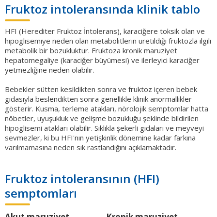
Fruktoz intoleransında klinik tablo
HFI (Herediter Fruktoz İntolerans), karaciğere toksik olan ve
hipoglisemiye neden olan metabolitlerin üretildiği fruktozla ilgili
metabolik bir bozukluktur. Fruktoza kronik maruziyet
hepatomegaliye (karaciğer büyümesi) ve ilerleyici karaciğer
yetmezliğine neden olabilir.
Bebekler sütten kesildikten sonra ve fruktoz içeren bebek
gıdasıyla beslendikten sonra genellikle klinik anormallikler
gösterir. Kusma, terleme atakları, nörolojik semptomlar hatta
nöbetler, uyuşukluk ve gelişme bozukluğu şeklinde bildirilen
hipoglisemi atakları olabilir. Sıklıkla şekerli gıdaları ve meyveyi
sevmezler, ki bu HFI'nın yetişkinlik dönemine kadar farkına
varılmamasına neden sık rastlandığını açıklamaktadır.
Fruktoz intoleransının (HFI)
semptomları
Akut maruziyet
Kronik maruziyet