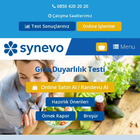
0850 420 20 20
Çalışma Saatlerimiz
Test Sonuçlarınız
Online İşlemler
Menu
Gıda Duyarlılık Testi
Online Satın Al / Randevu Al
Hazırlık Önerileri
Örnek Rapor
Broşür