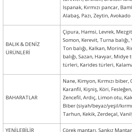
Ispanak, Kırmızı pancar, Bamb
Alabaş, Pazı, Zeytin, Avokado
Çipura, Hamsi, Levrek, Mezgit
Somon, Kerevit, Turna balığı, Yı
BALIK & DENİZ
Ton balığı, Kalkan, Morina, Ri
ÜRÜNLERİ
balığı, Sazan, Havyar, Midye tü
türleri, Karides türleri, Kalam
Nane, Kimyon, Kırmızı biber, Ch
Karanfil, Kişniş, Köri, Fesleğ
BAHARATLAR
Zencefil, Ardıç, Limon otu, Ka
Biber (siyah/beyaz/yeşil/kırmı
Tarhun, Kekik, Zerdeçal, Van
YENİLEBİLİR
Çörek mantarı, Sankız Mantarı