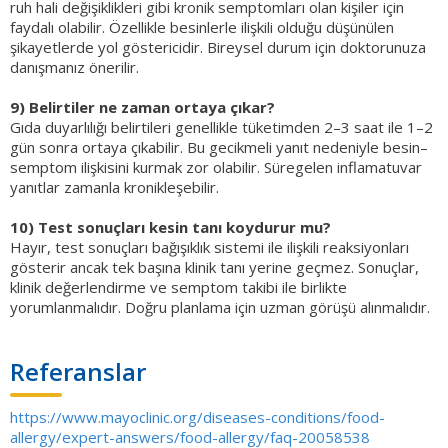
ruh hali değişiklikleri gibi kronik semptomları olan kişiler için
faydalı olabilir. Özellikle besinlerle ilişkili olduğu düşünülen
şikayetlerde yol göstericidir. Bireysel durum için doktorunuza
danışmanız önerilir.
9) Belirtiler ne zaman ortaya çıkar?
Gıda duyarlılığı belirtileri genellikle tüketimden 2–3 saat ile 1–2
gün sonra ortaya çıkabilir. Bu gecikmeli yanıt nedeniyle besin–
semptom ilişkisini kurmak zor olabilir. Süregelen inflamatuvar
yanıtlar zamanla kronikleşebilir.
10) Test sonuçları kesin tanı koydurur mu?
Hayır, test sonuçları bağışıklık sistemi ile ilişkili reaksiyonları
gösterir ancak tek başına klinik tanı yerine geçmez. Sonuçlar,
klinik değerlendirme ve semptom takibi ile birlikte
yorumlanmalıdır. Doğru planlama için uzman görüşü alınmalıdır.
Referanslar
https://www.mayoclinic.org/diseases-conditions/food-
allergy/expert-answers/food-allergy/faq-20058538