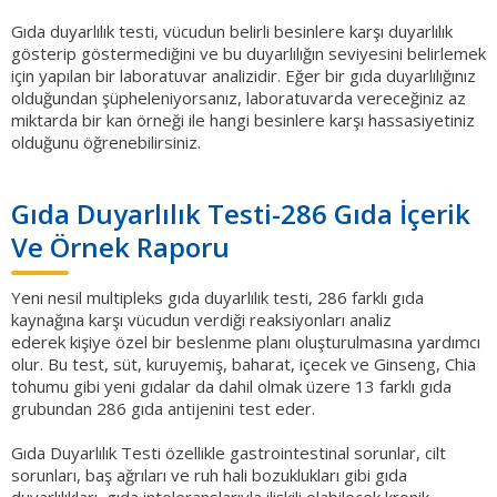
Gıda duyarlılık testi, vücudun belirli besinlere karşı duyarlılık
gösterip göstermediğini ve bu duyarlılığın seviyesini belirlemek
için yapılan bir laboratuvar analizidir. Eğer bir gıda duyarlılığınız
olduğundan şüpheleniyorsanız, laboratuvarda vereceğiniz az
miktarda bir kan örneği ile hangi besinlere karşı hassasiyetiniz
olduğunu öğrenebilirsiniz.
Gıda Duyarlılık Testi-286 Gıda İçerik
Ve Örnek Raporu
Yeni nesil multipleks gıda duyarlılık testi, 286 farklı gıda
kaynağına karşı vücudun verdiği reaksiyonları analiz
ederek kişiye özel bir beslenme planı oluşturulmasına yardımcı
olur. Bu test, süt, kuruyemiş, baharat, içecek ve Ginseng, Chia
tohumu gibi yeni gıdalar da dahil olmak üzere 13 farklı gıda
grubundan 286 gıda antijenini test eder.
Gıda Duyarlılık Testi özellikle gastrointestinal sorunlar, cilt
sorunları, baş ağrıları ve ruh hali bozuklukları gibi gıda
duyarlılıkları, gıda intoleranslarıyla ilişkili olabilecek kronik