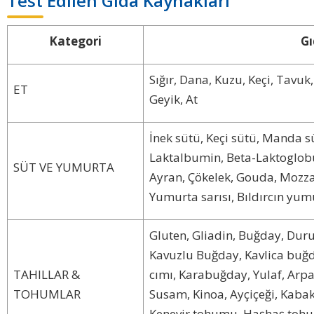
Test Edilen Gıda Kaynakları
Kategori
Gı
Sığır, Dana, Kuzu, Keçi, Tavu
ET
Geyik, At
İnek sütü, Keçi sütü, Manda sü
Laktalbumin, Beta-Laktoglobul
SÜT VE YUMURTA
Ayran, Çökelek, Gouda, Mozza
Yumurta sarısı, Bıldırcın yum
Gluten, Gliadin, Buğday, Dur
Kavuzlu Buğday, Kavlica buğ
TAHILLAR &
cımı, Karabuğday, Yulaf, Arpa,
TOHUMLAR
Susam, Kinoa, Ayçiçeği, Kabak 
Kenevir tohumu, Haşhaş tohu