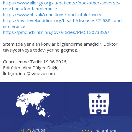
https://www.allergy.org.au/patients/food-other-adverse-
reactions/food-intolerance
https://www.nhs.uk/conditions/food-intolerance/
https://my.clevelandclinic.org/health/diseases/21688-food-
intolerance
https://pmc.ncbi.nlm.nih.gov/articles/PMC12073389/
Sitemizde yer alan konular bilgilendirme amaçlıdır. Doktor
tavsiyesi veya tedavi yerine geçmez.
Güncellenme Tarihi: 19.06.2026,
Editörler: Alev Dülger Dağlı,
İletişim:
info@synevo.com
Avrupa
Laboratuvar