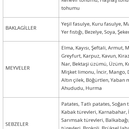
tohumu
Yeşil fasulye, Kuru fasulye, 
BAKLAGİLLER
Yer fıstığı, Bezelye, Soya, Şek
Elma, Kayısı, Şeftali, Armut, 
Greyfurt, Karpuz, Kavun, Kiraz,
Nar, Bektaşi üzümü, Üzüm, K
MEYVELER
Mişket limonu, İncir, Mango, 
Altın çilek, Böğürtlen, Yaban m
Ahududu, Hurma
Patates, Tatlı patates, Soğan 
Kabak türevleri, Karnabahar, İ
Sarımsak türevleri, Balkabağı,
SEBZELER
türevleri, Brokoli, Brüksel lah