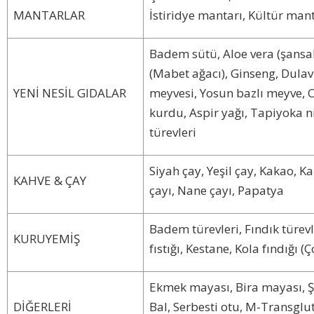
MANTARLAR
İstiridye mantarı, Kültür man
Badem sütü, Aloe vera (şansa
(Mabet ağacı), Ginseng, Dula
YENİ NESİL GIDALAR
meyvesi, Yosun bazlı meyve,
kurdu, Aspir yağı, Tapiyoka n
türevleri
Siyah çay, Yeşil çay, Kakao, 
KAHVE & ÇAY
çayı, Nane çayı, Papatya
Badem türevleri, Fındık türevle
KURUYEMİŞ
fıstığı, Kestane, Kola fındığı 
Ekmek mayası, Bira mayası, Şe
DİĞERLERİ
Bal, Serbesti otu, M-Transglu