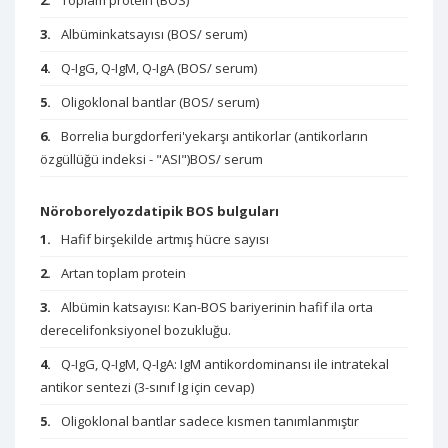
Toplam protein (BOS)
Albüminkatsayısı (BOS/ serum)
Q-IgG, Q-IgM, Q-IgA (BOS/ serum)
Oligoklonal bantlar (BOS/ serum)
Borrelia burgdorferi'yekarşı antikorlar (antikorların
özgüllüğü indeksi - "ASI")BOS/ serum
Nöroborelyozdatipik BOS bulguları
Hafif birşekilde artmış hücre sayısı
Artan toplam protein
Albümin katsayısı: Kan-BOS bariyerinin hafif ila orta
derecelifonksiyonel bozukluğu.
Q-IgG, Q-IgM, Q-IgA: IgM antikordominansı ile intratekal
antikor sentezi (3-sınıf Ig için cevap)
Oligoklonal bantlar sadece kısmen tanımlanmıştır