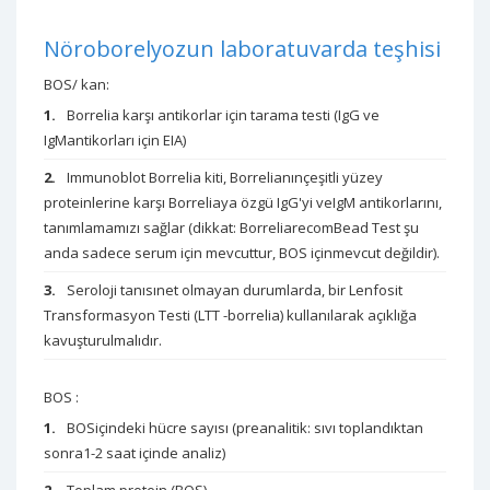
Nöroborelyozun laboratuvarda teşhisi
BOS/ kan:
Borrelia karşı antikorlar için tarama testi (IgG ve
IgMantikorları için EIA)
Immunoblot Borrelia kiti, Borrelianınçeşitli yüzey
proteinlerine karşı Borreliaya özgü IgG'yi veIgM antikorlarını,
tanımlamamızı sağlar (dikkat: BorreliarecomBead Test şu
anda sadece serum için mevcuttur, BOS içinmevcut değildir).
Seroloji tanısınet olmayan durumlarda, bir Lenfosit
Transformasyon Testi (LTT -borrelia) kullanılarak açıklığa
kavuşturulmalıdır.
BOS :
BOSiçindeki hücre sayısı (preanalitik: sıvı toplandıktan
sonra1-2 saat içinde analiz)