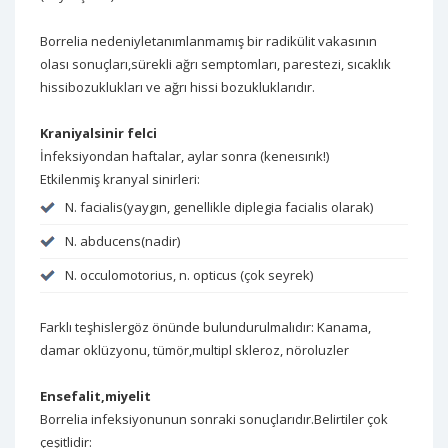
Borrelia nedeniyletanımlanmamış bir radikülit vakasının
olası sonuçları,sürekli ağrı semptomları, parestezi, sıcaklık
hissibozuklukları ve ağrı hissi bozukluklarıdır.
Kraniyalsinir felci
İnfeksiyondan haftalar, aylar sonra (keneısırık!)
Etkilenmiş kranyal sinirleri:
N. facialis(yaygın, genellikle diplegia facialis olarak)
N. abducens(nadir)
N. occulomotorius, n. opticus (çok seyrek)
Farklı teşhislergöz önünde bulundurulmalıdır: Kanama,
damar oklüzyonu, tümör,multipl skleroz, nöroluzler
Ensefalit,miyelit
Borrelia infeksiyonunun sonraki sonuçlarıdır.Belirtiler çok
çeşitlidir: