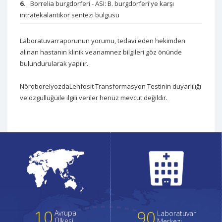
Borrelia burgdorferi - ASI: B. burgdorferi'ye karşı
intratekalantikor sentezi bulgusu
Laboratuvarraporunun yorumu, tedavi eden hekimden
alınan hastanın klinik veanamnez bilgileri göz önünde
bulundurularak yapılır.
NöroborelyozdaLenfosit Transformasyon Testinin duyarlılığı
ve özgüllüğüile ilgili veriler henüz mevcut değildir.
10
90
Avrupa
Laboratuvar
Ülkesi
Merkezi