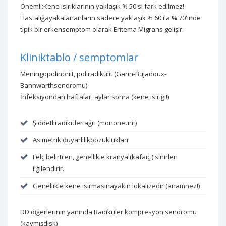
Önemli:Kene ısırıklarının yaklaşık % 50'si fark edilmez!
Hastalığayakalananların sadece yaklaşık % 60 ila % 70'inde
tipik bir erkensemptom olarak Eritema Migrans gelişir.
Kliniktablo / semptomlar
Meningopolinöriit, poliradikülit (Garin-Bujadoux-
Bannwarthsendromu)
İnfeksiyondan haftalar, aylar sonra (kene ısırığı!)
Şiddetliradiküler ağrı (mononeurit)
Asimetrik duyarlılıkbozuklukları
Felç belirtileri, genellikle kranyal(kafaiçi) sinirleri
ilgilendirir.
Genellikle kene ısırmasınayakın lokalizedir (anamnez!)
DD:diğerlerinin yanında Radiküler kompresyon sendromu
(kaymışdisk)