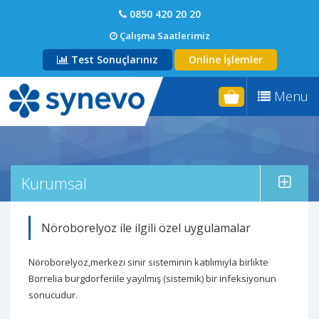
0850 420 20 20
Çalışma Saatlerimiz
Test Sonuçlarınız
Online İşlemler
Menu
Kurumsal
Nöroborelyoz ile ilgili özel uygulamalar
Nöroborelyoz,merkezi sinir sisteminin katılımıyla birlikte
Borrelia burgdorferiile yayılmış (sistemik) bir infeksiyonun
sonucudur.