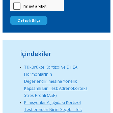
Detaylı Bilgi
İçindekiler
Tükürükte Kortizol ve DHEA
Hormonlarının
Değerlendirilmesine Yönelik
Kapsamlı Bir Test: Adrenokorteks
Stres Profili (ASP)
Klinisyenler Aşağıdaki Kortizol
Testlerinden Birini Seçebilirler: