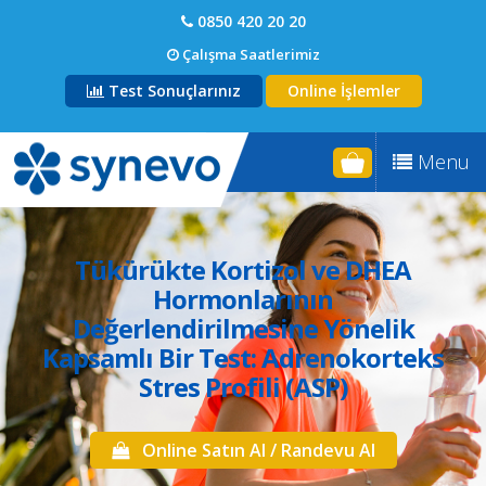
0850 420 20 20
Çalışma Saatlerimiz
Test Sonuçlarınız
Online İşlemler
Menu
Tükürükte Kortizol ve DHEA
Hormonlarının
Değerlendirilmesine Yönelik
Kapsamlı Bir Test: Adrenokorteks
Stres Profili (ASP)
Online Satın Al / Randevu Al