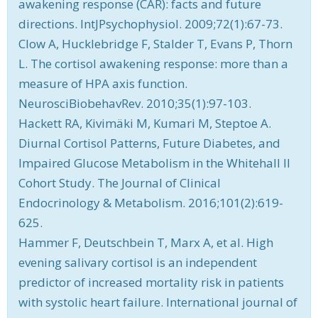
awakening response (CAR): facts and future
directions. IntJPsychophysiol. 2009;72(1):67-73.
Clow A, Hucklebridge F, Stalder T, Evans P, Thorn
L. The cortisol awakening response: more than a
measure of HPA axis function.
NeurosciBiobehavRev. 2010;35(1):97-103.
Hackett RA, Kivimäki M, Kumari M, Steptoe A.
Diurnal Cortisol Patterns, Future Diabetes, and
Impaired Glucose Metabolism in the Whitehall II
Cohort Study. The Journal of Clinical
Endocrinology & Metabolism. 2016;101(2):619-
625.
Hammer F, Deutschbein T, Marx A, et al. High
evening salivary cortisol is an independent
predictor of increased mortality risk in patients
with systolic heart failure. International journal of