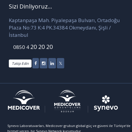
Sizi Dinliyoruz...
Kaptanpaşa Mah. Piyalepaşa Bulvarı, Ortadoğu
Plaza No:73 K:4 PK.34384 Okmeydanı, Şişli /
İstanbul
20 20 20
0850 4
Takip Edin
Synevo Laboratuvarları, Medicover grubun global güç ve güveni ile Türkiye’de
hizmet veren, bir Synevo Network kurumudur.