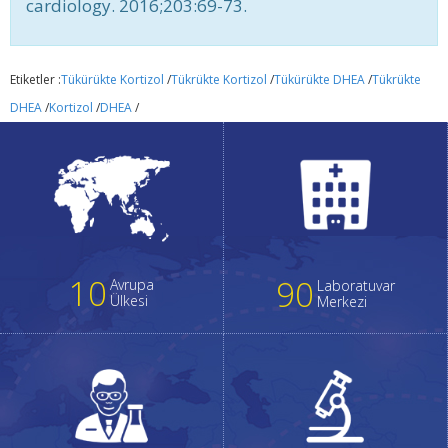
cardiology. 2016;203:69-73.
Etiketler :
Tükürükte Kortizol
/
Tükrükte Kortizol
/
Tükürükte DHEA
/
Tükrükte
DHEA
/
Kortizol
/
DHEA
/
10
90
Avrupa
Laboratuvar
Ülkesi
Merkezi