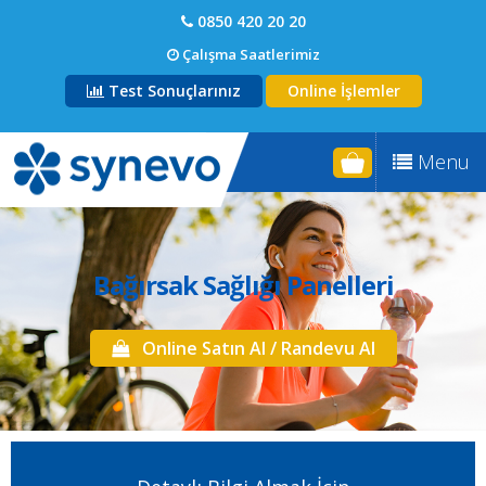
0850 420 20 20
Çalışma Saatlerimiz
Test Sonuçlarınız
Online İşlemler
Menu
Bağırsak Sağlığı Panelleri
Online Satın Al / Randevu Al