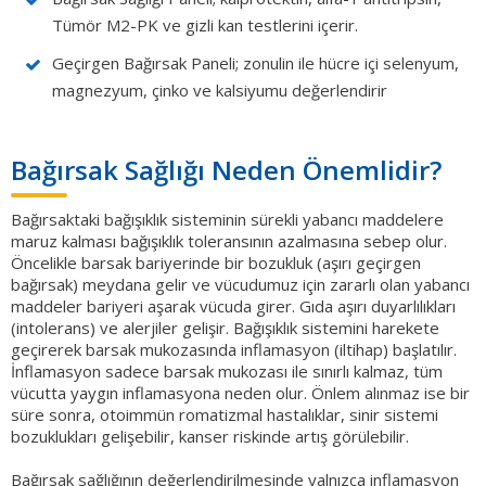
Tümör M2-PK ve gizli kan testlerini içerir.
Geçirgen Bağırsak Paneli; zonulin ile hücre içi selenyum,
magnezyum, çinko ve kalsiyumu değerlendirir
Bağırsak Sağlığı Neden Önemlidir?
Bağırsaktaki bağışıklık sisteminin sürekli yabancı maddelere
maruz kalması bağışıklık toleransının azalmasına sebep olur.
Öncelikle barsak bariyerinde bir bozukluk (aşırı geçirgen
bağırsak) meydana gelir ve vücudumuz için zararlı olan yabancı
maddeler bariyeri aşarak vücuda girer. Gıda aşırı duyarlılıkları
(intolerans) ve alerjiler gelişir. Bağışıklık sistemini harekete
geçirerek barsak mukozasında inflamasyon (iltihap) başlatılır.
İnflamasyon sadece barsak mukozası ile sınırlı kalmaz, tüm
vücutta yaygın inflamasyona neden olur. Önlem alınmaz ise bir
süre sonra, otoimmün romatizmal hastalıklar, sinir sistemi
bozuklukları gelişebilir, kanser riskinde artış görülebilir.
Bağırsak sağlığının değerlendirilmesinde yalnızca inflamasyon