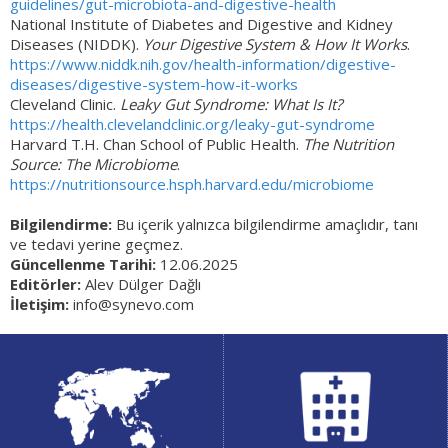
guidelines/gut-microbiota-and-digestive-health
National Institute of Diabetes and Digestive and Kidney
Diseases (NIDDK).
Your Digestive System & How It Works
.
https://www.niddk.nih.gov/health-information/digestive-
diseases/digestive-system-how-it-works
Cleveland Clinic.
Leaky Gut Syndrome: What Is It?
https://health.clevelandclinic.org/leaky-gut-syndrome
Harvard T.H. Chan School of Public Health.
The Nutrition
Source: The Microbiome
.
https://nutritionsource.hsph.harvard.edu/microbiome
Bilgilendirme:
Bu içerik yalnızca bilgilendirme amaçlıdır, tanı
ve tedavi yerine geçmez.
Güncellenme Tarihi:
12.06.2025
Editörler:
Alev Dülger Dağlı
İletişim:
info@synevo.com