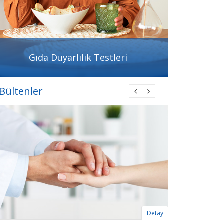
Gıda Duyarlılık Testleri
ültenler
Detay