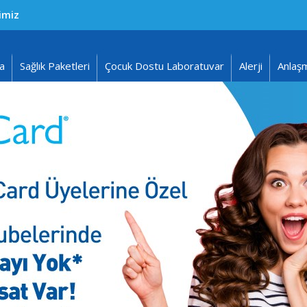
imiz
a
Sağlık Paketleri
Çocuk Dostu Laboratuvar
Alerji
Anlaşm