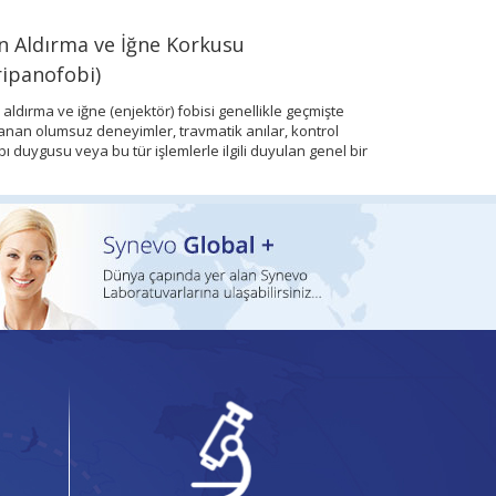
n Aldırma ve İğne Korkusu
Cinsel Yolla
ripanofobi)
Temel olarak korunm
hastalık grubu ola
aldırma ve iğne (enjektör) fobisi genellikle geçmişte
(CYBE), tüm dünya
anan olumsuz deneyimler, travmatik anılar, kontrol
ı duygusu veya bu tür işlemlerle ilgili duyulan genel bir
işeden kaynaklanabilir.