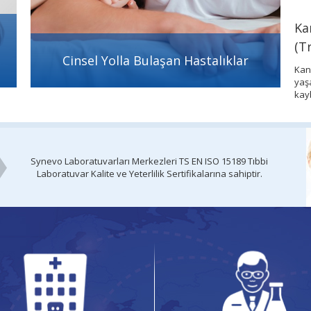
Teşhisi
Mevsimsel Alerjilerle Nasıl Başa
Ka
Çıkabiliriz?
(T
Cinsel Yolla Bulaşan Hastalıklar
ma sonucu
Saman nezlesi veya alerjik rinit olarak da bilinen
Kan 
rı
mevsimsel alerjiler, polen, küf sporları veya evcil hayvan
yaş
tüyleri gibi havadaki partiküllere karşı yaygın bir bağışıklık
kayb
sistemi tepkisidir.
end
Synevo Laboratuvarları Merkezleri TS EN ISO 15189
Tıbbi
Laboratuvar Kalite ve Yeterlilik Sertifikalarına
sahiptir.