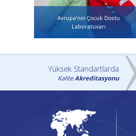
Toz Alerjisi Nedenleri, Belirtileri, 
Avrupa'nın Çocuk Dostu
ve Tedavisi
Laboratuvarı
Toz alerjisi, en sık ev tozu akarlarına maruz kal
ortaya çıkan, bağışıklık sistemi aracılı bir alerjik aşı
duyarlılık reaksiyonudur.
Yüksek Standartlarda
Kalite
Akreditasyonu