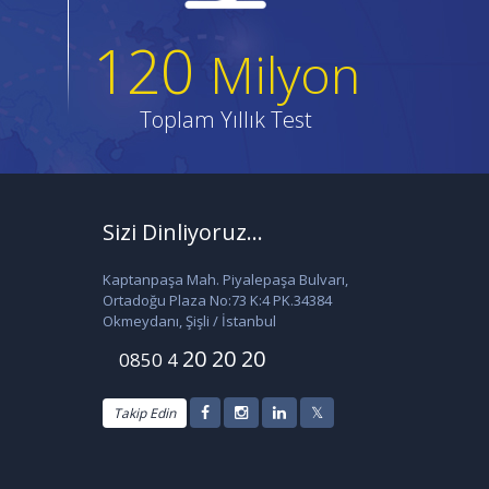
120
Milyon
Toplam Yıllık Test
Sizi Dinliyoruz...
Kaptanpaşa Mah. Piyalepaşa Bulvarı,
Ortadoğu Plaza No:73 K:4 PK.34384
Okmeydanı, Şişli / İstanbul
20 20 20
0850 4
Takip Edin