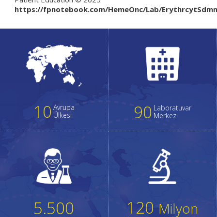
https://fpnotebook.com/HemeOnc/Lab/ErythrcytSdm
10
90
Avrupa
Laboratuvar
Ülkesi
Merkezi
120
5.500
Milyon