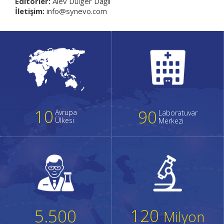
Editörler:
Alev Dülger Dağlı
İletişim:
info@synevo.com
10
90
Avrupa
Laboratuvar
Ülkesi
Merkezi
120
5.500
Milyon