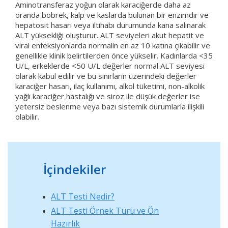
Aminotransferaz yoğun olarak karaciğerde daha az
oranda böbrek, kalp ve kaslarda bulunan bir enzimdir ve
hepatosit hasarı veya iltihabı durumunda kana salınarak
ALT yüksekliği oluşturur. ALT seviyeleri akut hepatit ve
viral enfeksiyonlarda normalin en az 10 katına çıkabilir ve
genellikle klinik belirtilerden önce yükselir. Kadınlarda <35
U/L, erkeklerde <50 U/L değerler normal ALT seviyesi
olarak kabul edilir ve bu sınırların üzerindeki değerler
karaciğer hasarı, ilaç kullanımı, alkol tüketimi, non-alkolik
yağlı karaciğer hastalığı ve siroz ile düşük değerler ise
yetersiz beslenme veya bazı sistemik durumlarla ilişkili
olabilir.
İçindekiler
ALT Testi Nedir?
ALT Testi Örnek Türü ve Ön
Hazırlık