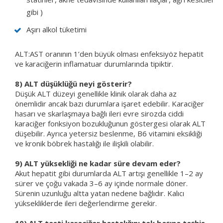
gibi )
Aşırı alkol tüketimi
ALT:AST oranının 1’den büyük olması enfeksiyöz hepatit
ve karaciğerin inflamatuar durumlarında tipiktir.
8) ALT düşüklüğü neyi gösterir?
Düşük ALT düzeyi genellikle klinik olarak daha az
önemlidir ancak bazı durumlara işaret edebilir. Karaciğer
hasarı ve skarlaşmaya bağlı ileri evre sirozda ciddi
karaciğer fonksiyon bozukluğunun göstergesi olarak ALT
düşebilir. Ayrıca yetersiz beslenme, B6 vitamini eksikliği
ve kronik böbrek hastalığı ile ilişkili olabilir.
9) ALT yüksekliği ne kadar süre devam eder?
Akut hepatit gibi durumlarda ALT artışı genellikle 1–2 ay
sürer ve çoğu vakada 3–6 ay içinde normale döner.
Sürenin uzunluğu altta yatan nedene bağlıdır. Kalıcı
yüksekliklerde ileri değerlendirme gerekir.
10) ALT testi karaciğer hastalığını tek başına teşhis