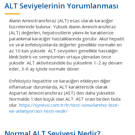
ALT Seviyelerinin Yorumlanması
Alanin Aminotransferaz (ALT) esas olarak karaciğer
hücrelerinde bulunur. Yüksek Alanin Aminotransferaz
(ALT) değerleri, hepatositlerin yıkımı ile karakterize
parankimal karaciğer hastalıklarında görülür. Akut hepatit
ve viral enfeksiyonlarda değerler genellikle normalin en
az 10 katı yükselir. ALT seviyeleri genellikle hastalığın
klinik belirti ve semptomları ortaya çıkmadan önce
yükselir. ALT aktivitesindeki bu yükselme 1-2 ay devam
eder, 3-6 ay içinde normale döner.
Enfeksiyöz hepatitte ve karaciğeri etkileyen diğer
inflamatuar durumlarda, ALT karakteristik olarak
Aspartat Aminotransferaz (AST) den daha yüksektir.
Normalde 1'den küçük olan ALT: AST oranı birden fazla
olur.
https://synevo.com.tr/tr/test-sonuclarimiz-bize-
ne-anlatiyor/ast-testi-nedir/
Normal ALT Seviyesi Nedir?