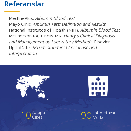
Referanslar
MedlinePlus.
Albumin Blood Test
Mayo Clinic.
Albumin Test: Definition and Results
National Institutes of Health (NIH).
Albumin Blood Test
McPherson RA, Pincus MR.
Henry’s Clinical Diagnosis
and Management by Laboratory Methods
. Elsevier
UpToDate.
Serum albumin: Clinical use and
interpretation
10
90
Avrupa
Laboratuvar
Ülkesi
Merkezi