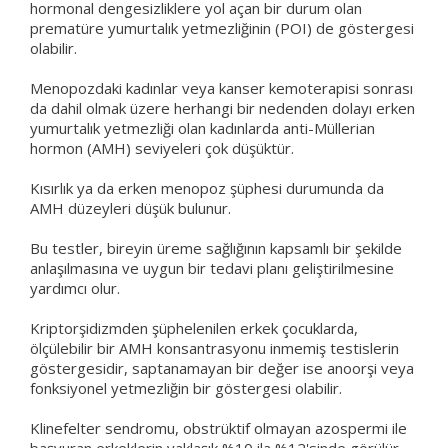
hormonal dengesizliklere yol açan bir durum olan
prematüre yumurtalık yetmezliğinin (POI) de göstergesi
olabilir.
Menopozdaki kadınlar veya kanser kemoterapisi sonrası
da dahil olmak üzere herhangi bir nedenden dolayı erken
yumurtalık yetmezliği olan kadınlarda anti-Müllerian
hormon (AMH) seviyeleri çok düşüktür.
Kısırlık ya da erken menopoz şüphesi durumunda da
AMH düzeyleri düşük bulunur.
Bu testler, bireyin üreme sağlığının kapsamlı bir şekilde
anlaşılmasına ve uygun bir tedavi planı geliştirilmesine
yardımcı olur.
Kriptorşidizmden şüphelenilen erkek çocuklarda,
ölçülebilir bir AMH konsantrasyonu inmemiş testislerin
göstergesidir, saptanamayan bir değer ise anoorşi veya
fonksiyonel yetmezliğin bir göstergesi olabilir.
Klinefelter sendromu, obstrüktif olmayan azospermi ile
başvuran erkeklerin yaklaşık %10 ila %12'sinde görülür.