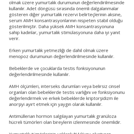
olmak üzere yumurtalık durumunun değerlendirilmesinde
kullanılır. Adet döngüsü sırasında önemli dalgalanmalar
gösteren diğer yumurtalık rezervi belirteçlerinin aksine,
serum AMH konsantrasyonlarının nispeten stabil olduğu
gösterilmiştir. Daha yüksek AMH konsantrasyonuna
sahip kadınlar, yumurtalık stimülasyonuna daha iyi yanıt
verir.
Erken yumurtalık yetmezliği de dahil olmak üzere
menopoz durumunun değerlendirilmesinde kullanılır.
Bebeklerde ve çocuklarda testis fonksiyonunun
değerlendirilmesinde kullanılır.
AMH ölçümleri, interseks durumları veya belirsiz cinsel
organları olan bebeklerde testis varlığını ve fonksiyonunu
değerlendirmek ve erkek bebeklerde kriptorşidizm ile
anorşiyi ayırt etmek için yaygın olarak kullanılır.
Antimüllerian hormon salgılayan yumurtalık granüloza
hücreli tümörleri olan bireylerin izlenmesinde önemlidir.
Yumurtalık tümörlerinin yaklaşık %10'unu oluşturan